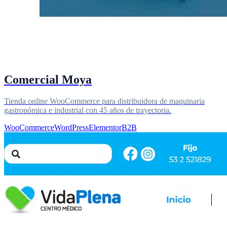
Comercial Moya
Tienda online WooCommerce para distribuidora de maquinaria
gastronómica e industrial con 45 años de trayectoria.
WooCommerce
WordPress
Elementor
B2B