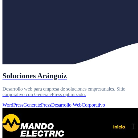
Soluciones Aránguiz
Desarrollo web para empresa de soluciones empresariales. Sitio
corporativo con GeneratePress optimizado.
WordPress
GeneratePress
Desarrollo Web
Corporativo